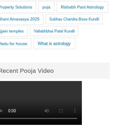
Property Solutions
puja
Rishabh Pant Astrology
Shani Amavasya 2025
Subhas Chandra Bose Kundli
ujjain temples
Vallabhbhai Patel Kundli
What is astrology
Vastu for house
Recent Pooja Video