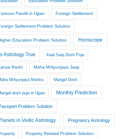
Education
Education Problem Solution
Famous Pandit in Ujjain
Foreign Settlement
Foreign Settlement Problem Solution
Horoscope
Higher Education Problem Solution
Is Astrology True
Kaal Sarp Dosh Puja
Kanya Rashi
Maha Mrityunjaya Jaap
aha Mrityunjaya Mantra
Mangal Dosh
Monthly Prediction
angal dosh puja in Ujjain
Passport Problem Solution
Planets in Vedic Astrology
Pregnancy Astrology
Property
Property Related Problem Solution