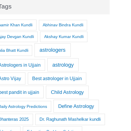
Tags
Aamir Khan Kundli
Abhinav Bindra Kundli
Ajay Devgan Kundli
Akshay Kumar Kundli
astrologers
lia Bhatt Kundli
astrology
Astrologers in Ujjain
Astro Vijay
Best astrologer in Ujjain
Child Astrology
best pandit in ujjain
Define Astrology
Daily Astrology Predictions
Dr. Raghunath Mashelkar kundli
Dhanteras 2025