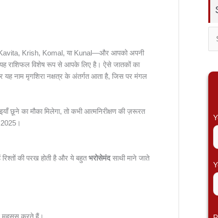
S
iran, Kavita, Krish, Komal, या Kunal—और आपको अपनी
e
ह राशिफल विशेष रूप से आपके लिए है। ऐसे जातकों का
a
 और यह नाम मृगशिरा नक्षत्र के अंतर्गत आता है, जिस पर मंगल
r
c
ँ छूने का मौका मिलेगा, तो कभी आत्मनिरीक्षण की ज़रूरत
h
Y
ाल 2025।
f
o
r
हें रिश्तों की परख होती है और ये बहुत
भरोसेमंद
साथी माने जाते
Y
:
महसूस करते हैं।
P