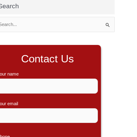
Search
Contact Us
our name
our email
hone