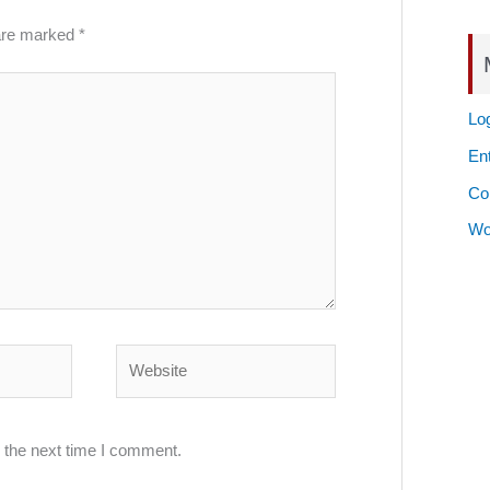
 are marked
*
Log
Ent
Co
Wo
Website
 the next time I comment.